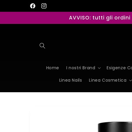
Vai
direttamente
Facebook
Instagram
ai contenuti
AVVISO: tutti gli ordin
Home
I nostri Brand
Esigenze Ca
Linea Nails
Linea Cosmetica
Passa alle
informazioni
sul
prodotto