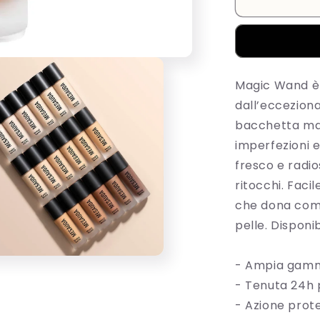
Mesauda-
MAGIC
WAND
Fondotinta
e
Correttore
Magic Wand è 
Multiuso
dall’eccezion
W80
bacchetta ma
imperfezioni e 
fresco e radio
ritocchi. Faci
che dona comf
pelle. Disponib
- Ampia gamma
i
iali
- Tenuta 24h 
- Azione prote