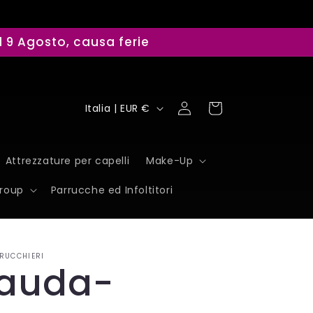
il 9 Agosto, causa ferie
P
Accedi
Carrello
Italia | EUR €
a
e
Attrezzature per capelli
Make-Up
s
Group
Parrucche ed Infoltitori
e
/
RUCCHIERI
A
auda-
r