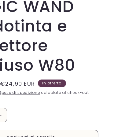
IC WAND
e
a
otinta e
g
e
ettore
o
tiuso W80
g
r
a
Prezzo
€24,90 EUR
In offerta
scontato
f
Spese di spedizione
calcolate al check-out.
i
c
Aumenta
quantità
a
per