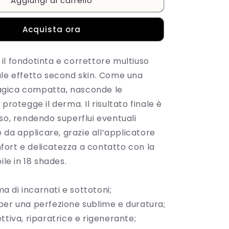
Aggiungi al carrello
Mesauda-
MAGIC
WAND
Acquista ora
Fondotinta
e
Correttore
il fondotinta e correttore multiuso
Multiuso
ale effetto second skin. Come una
W80
gica compatta, nasconde le
protegge il derma. Il risultato finale è
so, rendendo superflui eventuali
le da applicare, grazie all’applicatore
ort e delicatezza a contatto con la
ile in 18 shades.
 di incarnati e sottotoni;
per una perfezione sublime e duratura;
ttiva, riparatrice e rigenerante;