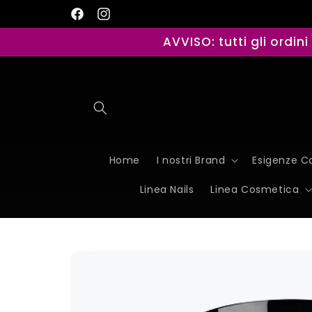
Vai
direttamente
Facebook
Instagram
ai contenuti
AVVISO: tutti gli ordin
Home
I nostri Brand
Esigenze Ca
Linea Nails
Linea Cosmetica
Passa alle
informazioni
sul
prodotto