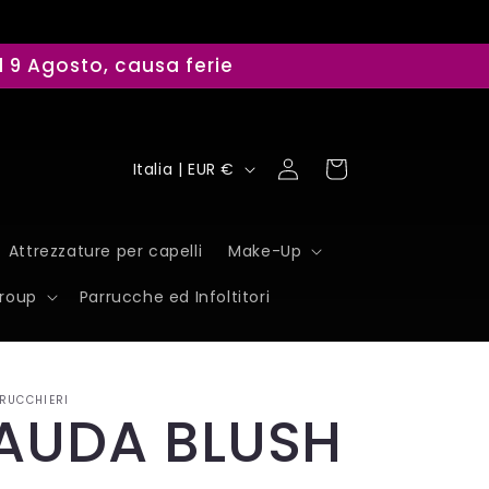
il 9 Agosto, causa ferie
P
Accedi
Carrello
Italia | EUR €
a
e
Attrezzature per capelli
Make-Up
s
Group
Parrucche ed Infoltitori
e
/
RUCCHIERI
A
AUDA BLUSH
r