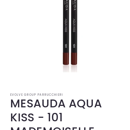
Apri
contenuti
multimediali
1
in
EVOLVE GROUP PARRUCCHIERI
finestra
MESAUDA AQUA
modale
KISS - 101