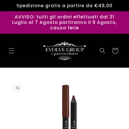
Vai
Spedizione gratis a partire da €49,00
direttamente
ai contenuti
AVVISO: tutti gli ordini effettuati dal 31
Luglio al 7 Agosto partiranno il 9 Agosto,
causa ferie
Carrello
Passa alle
informazioni
sul
prodotto