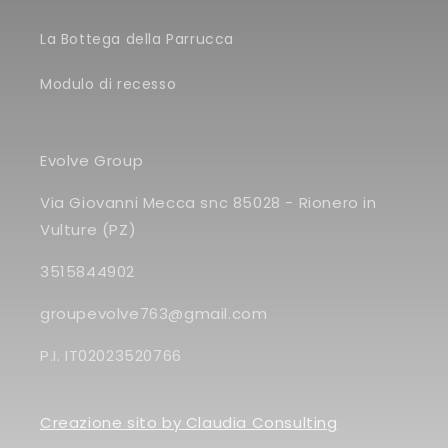
La Bottega della Parrucca
Modulo di recesso
Evolve Group
Via Giovanni Mecca snc 85028 - Rionero in
Vulture (PZ)
3515844902
groupevolve763@gmail.com
P.I. IT02023520766
Creazione sito by Claudia Consulting