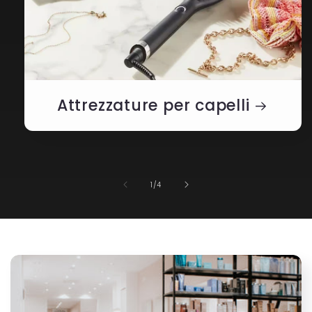
Attrezzature per capelli
su
1
/
4