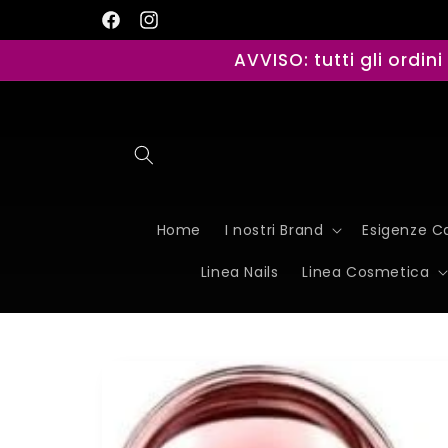
Vai
direttamente
Facebook
Instagram
ai contenuti
AVVISO: tutti gli ordin
Home
I nostri Brand
Esigenze Ca
Linea Nails
Linea Cosmetica
Passa alle
informazioni
sul
prodotto