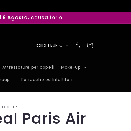
il 9 Agosto, causa ferie
P
Accedi
Carrello
Italia | EUR €
a
e
Attrezzature per capelli
Make-Up
s
Group
Parrucche ed Infoltitori
e
/
RUCCHIERI
A
éal Paris Air
r