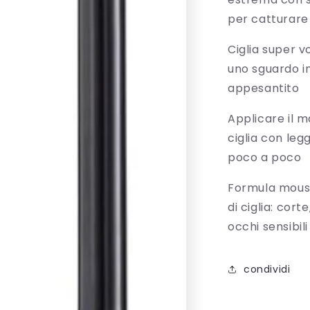
per catturare 
Ciglia super v
uno sguardo i
appesantito
Applicare il m
ciglia con leg
poco a poco
Formula mousse
di ciglia: cort
occhi sensibili
condividi