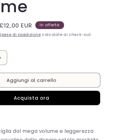
ume
e
a
g
Prezzo
€12,00 EUR
In offerta
scontato
Spese di spedizione
e
calcolate al check-out.
o
g
Aumenta
quantità
r
per
Aggiungi al carrello
l
L&#39;Oréal
a
Paris
Air
f
Acquista ora
Volume
i
c
a
iglia dal mega volume e leggerezza
covolino dalle doppie setole morbide