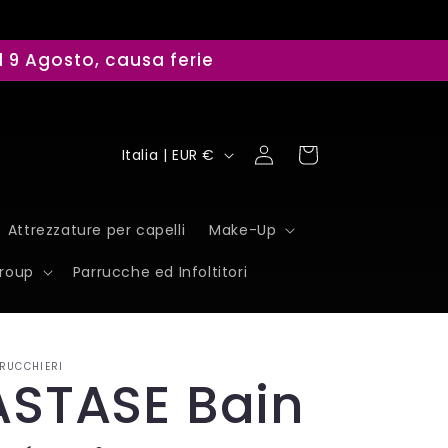
il 9 Agosto, causa ferie
P
Accedi
Carrello
Italia | EUR €
a
e
Attrezzature per capelli
Make-Up
s
Group
Parrucche ed Infoltitori
e
/
RUCCHIERI
A
ASTASE Bain
r