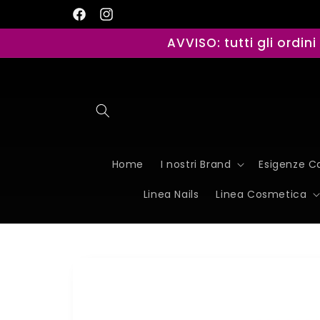
Vai
direttamente
Facebook
Instagram
ai contenuti
AVVISO: tutti gli ordin
Home
I nostri Brand
Esigenze Ca
Linea Nails
Linea Cosmetica
Passa alle
informazioni
sul
prodotto