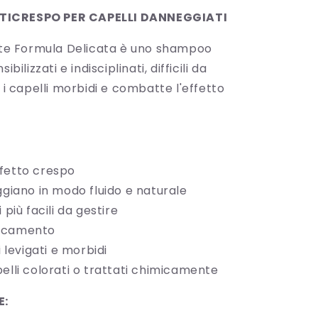
ICRESPO PER CAPELLI DANNEGGIATI
iste Formula Delicata è uno shampoo
ibilizzati e indisciplinati, difficili da
a i capelli morbidi e combatte l'effetto
fetto crespo
ggiano in modo fluido e naturale
 più facili da gestire
tricamento
i levigati e morbidi
elli colorati o trattati chimicamente
E: