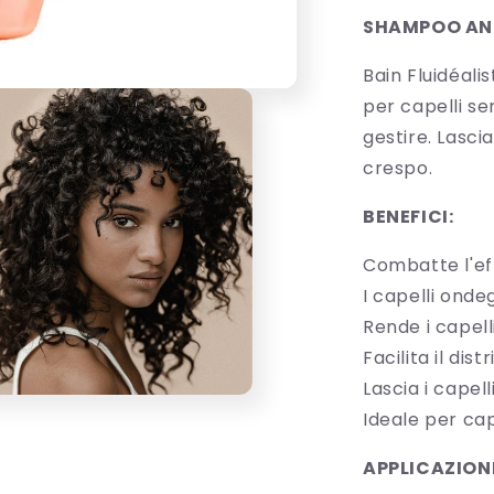
SHAMPOO ANT
Bain Fluidéal
per capelli sens
gestire. Lasci
crespo.
BENEFICI:
Combatte l'ef
I capelli onde
Rende i capelli
Facilita il dis
Lascia i capell
Ideale per cap
i
iali
APPLICAZION