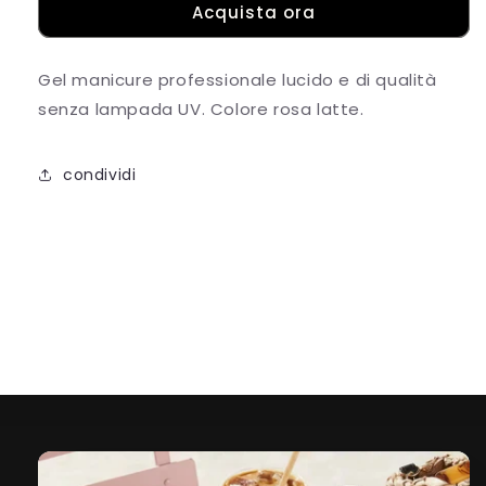
Acquista ora
lacquer
lacquer
14
14
Gel manicure professionale lucido e di qualità
senza lampada UV. Colore rosa latte.
condividi