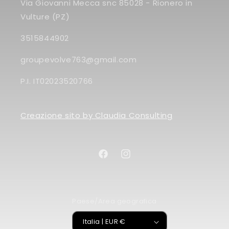
Via Giovanni Mecca snc 85028 - Rionero in
Vulture (PZ)
3515844902
groupevolve763@gmail.com
P.I. IT02023520766
Creazione sito by Claudia Consulting
Facebook
Instagram
Paese/Area geografica
Italia | EUR €