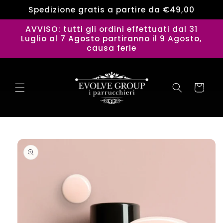
Vai
Spedizione gratis a partire da €49,00
direttamente
ai contenuti
AVVISO: tutti gli ordini effettuati dal 31
Luglio al 7 Agosto partiranno il 9 Agosto,
causa ferie
Carrello
Passa alle
informazioni
sul
prodotto